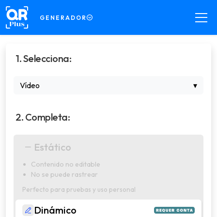
GENERADOR
GENERADOR
1. Selecciona:
Crea códigos QR a tu manera
DECODER
Vídeo
▾
Lee códigos QR a partir de imágenes
SCANNER
2. Completa:
Escanea códigos QR en tiempo real
COMPRESSOR
Estático
Comprime archivos para tus códigos QR
Contenido no editable
PRO
No se puede rastrear
Gestiona códigos QR dinámicos con
recursos profesionales
Perfecto para pruebas y uso personal
Dinámico