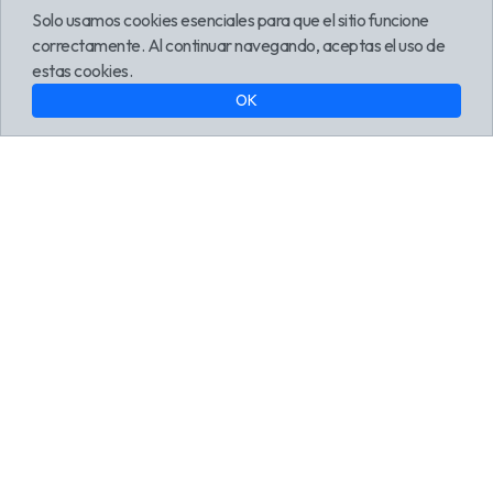
Solo usamos cookies esenciales para que el sitio funcione
correctamente. Al continuar navegando, aceptas el uso de
estas cookies.
Estadísticas
OK
Rastrea cada interacción con informes
geográficos, dispositivos y horarios de mayor
actividad.
Personalización
Diseño personalizado que refleja la identidad de
tu marca en cada detalle visual.